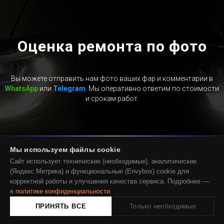
Оценка ремонта по фото
Вы можете отправить нам фото ваших фар и комментарии в
WhatsApp
или
Telegram
. Мы оперативно ответим по стоимости
и срокам работ.
Мы используем файлы cookie
НАПИСАТЬ В WHATSAPP
Сайт использует технические (необходимые), аналитические
(Яндекс.Метрика) и функциональные (Envybox) cookie для
корректной работы и улучшения качества сервиса. Подробнее —
НАПИСАТЬ В TELEGRAM
в
политике конфиденциальности
.
ПРИНЯТЬ ВСЕ
Только необходимые