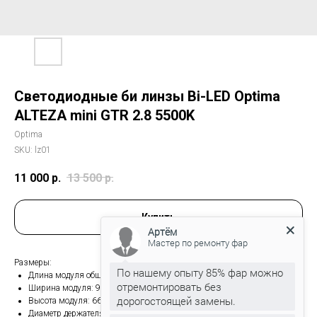
Светодиодные би линзы Bi-LED Optima
ALTEZA mini GTR 2.8 5500K
Optima
SKU:
lz01
11 000
р.
13 500
р.
Купить
Артём
Мастер по ремонту фар
Размеры:
По нашему опыту 85% фар можно
Длина модуля общая: 146 мм с хвостовиком, 116 мм без хвостовика;
отремонтировать без
Ширина модуля: 92 мм по крепёжной рамке;
дорогостоящей замены.
Высота модуля: 66 мм;
Диаметр держателя стеклянной линзы: 77 мм;